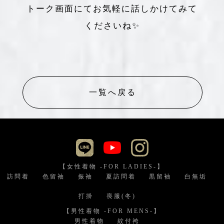
トーク画面にてお気軽に話しかけてみて
くださいね✨
一覧へ戻る
【女性着物 -FOR LADIES-】
訪問着
色留袖
振袖
夏訪問着
黒留袖
白無垢
打掛
喪服(冬)
【男性着物 -FOR MENS-】
男性着物
紋付袴