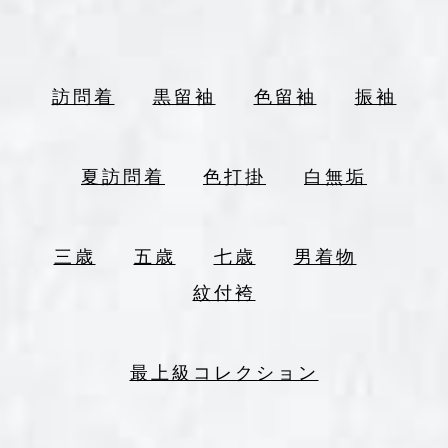
訪問着
黒留袖
色留袖
振袖
夏訪問着
色打掛
白無垢
三歳
五歳
七歳
男着物
紋付袴
最上級コレクション