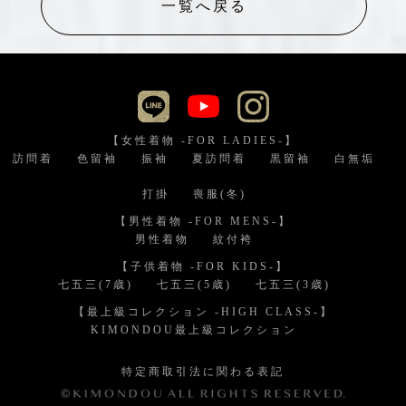
一覧へ戻る
【女性着物 -FOR LADIES-】
訪問着
色留袖
振袖
夏訪問着
黒留袖
白無垢
打掛
喪服(冬)
【男性着物 -FOR MENS-】
男性着物
紋付袴
【子供着物 -FOR KIDS-】
七五三(7歳)
七五三(5歳)
七五三(3歳)
【最上級コレクション -HIGH CLASS-】
KIMONDOU最上級コレクション
特定商取引法に関わる表記