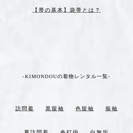
【帯の基本】袋帯とは？
-KIMONDOUの着物レンタル一覧-
訪問着
黒留袖
色留袖
振袖
夏訪問着
色打掛
白無垢