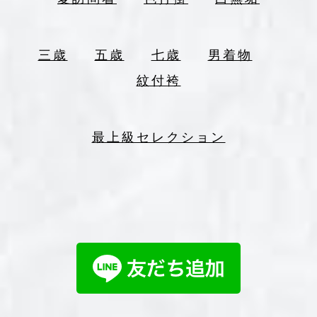
三歳
五歳
七歳
男着物
紋付袴
最上級セレクション