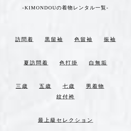
-KIMONDOUの着物レンタル一覧-
訪問着
黒留袖
色留袖
振袖
夏訪問着
色打掛
白無垢
三歳
五歳
七歳
男着物
紋付袴
最上級セレクション