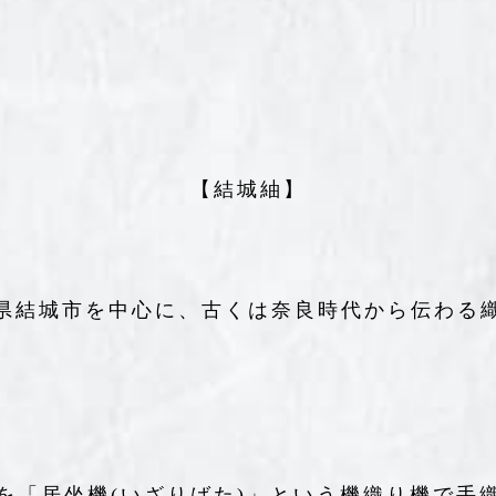
【結城紬】
県結城市を中心に、古くは奈良時代から伝わる
を「居坐機(いざりばた)」という機織り機で手