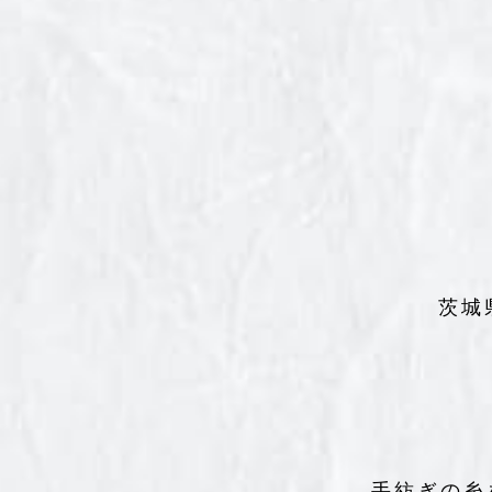
茨城
手紡ぎの糸