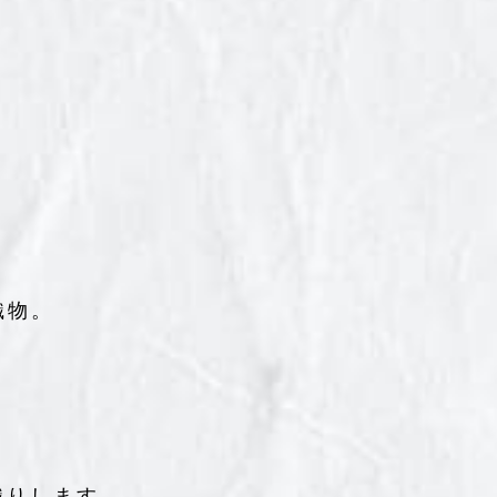
織物。
織りします。