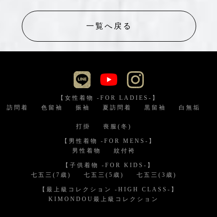
一覧へ戻る
【女性着物 -FOR LADIES-】
訪問着
色留袖
振袖
夏訪問着
黒留袖
白無垢
打掛
喪服(冬)
【男性着物 -FOR MENS-】
男性着物
紋付袴
【子供着物 -FOR KIDS-】
七五三(7歳)
七五三(5歳)
七五三(3歳)
【最上級コレクション -HIGH CLASS-】
KIMONDOU最上級コレクション