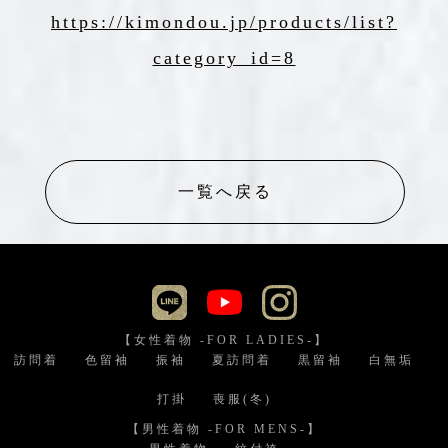
https://kimondou.jp/products/list?
category_id=8
一覧へ戻る
【女性着物 -FOR LADIES-】
訪問着
色留袖
振袖
夏訪問着
黒留袖
白無垢
打掛
喪服(冬)
【男性着物 -FOR MENS-】