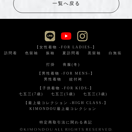
一覧へ戻る
【女性着物 -FOR LADIES-】
訪問着
色留袖
振袖
夏訪問着
黒留袖
白無垢
打掛
喪服(冬)
【男性着物 -FOR MENS-】
男性着物
紋付袴
【子供着物 -FOR KIDS-】
七五三(7歳)
七五三(5歳)
七五三(3歳)
【最上級コレクション -HIGH CLASS-】
KIMONDOU最上級コレクション
特定商取引法に関わる表記