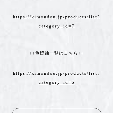
https://kimondou.jp/products/list?
category_id=7
↓↓色留袖一覧はこちら↓↓
https://kimondou.jp/products/list?
category_id=6