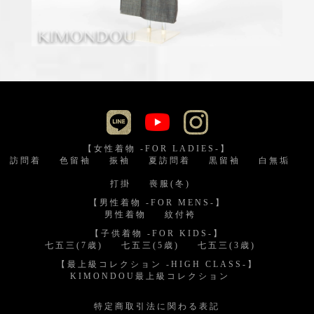
【女性着物 -FOR LADIES-】
訪問着
色留袖
振袖
夏訪問着
黒留袖
白無垢
打掛
喪服(冬)
【男性着物 -FOR MENS-】
男性着物
紋付袴
【子供着物 -FOR KIDS-】
七五三(7歳)
七五三(5歳)
七五三(3歳)
【最上級コレクション -HIGH CLASS-】
KIMONDOU最上級コレクション
特定商取引法に関わる表記