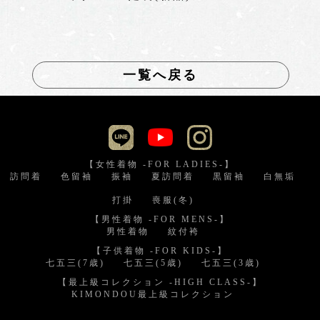
一覧へ戻る
【女性着物 -FOR LADIES-】
訪問着
色留袖
振袖
夏訪問着
黒留袖
白無垢
打掛
喪服(冬)
【男性着物 -FOR MENS-】
男性着物
紋付袴
【子供着物 -FOR KIDS-】
七五三(7歳)
七五三(5歳)
七五三(3歳)
【最上級コレクション -HIGH CLASS-】
KIMONDOU最上級コレクション