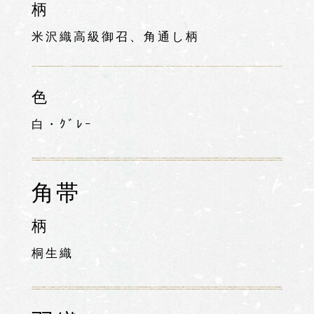
柄
米沢織高級御召、角通し柄
色
白・ｸﾞﾚｰ
角帯
柄
桐生織