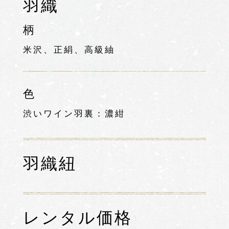
羽織
柄
米沢、正絹、高級紬
色
渋いワイン羽裏：濃紺
羽織紐
レンタル価格