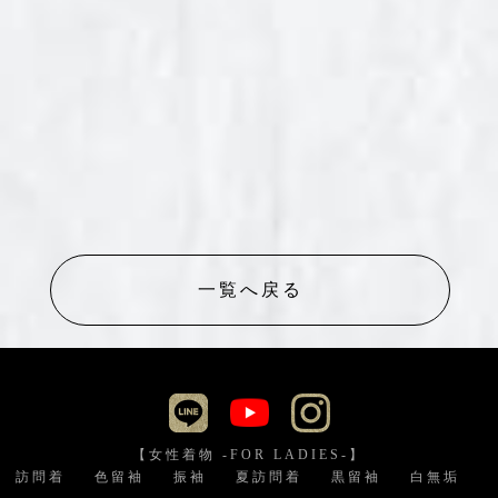
一覧へ戻る
【女性着物 -FOR LADIES-】
訪問着
色留袖
振袖
夏訪問着
黒留袖
白無垢