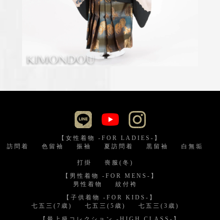
【女性着物 -FOR LADIES-】
訪問着
色留袖
振袖
夏訪問着
黒留袖
白無垢
打掛
喪服(冬)
【男性着物 -FOR MENS-】
男性着物
紋付袴
【子供着物 -FOR KIDS-】
七五三(7歳)
七五三(5歳)
七五三(3歳)
【最上級コレクション -HIGH CLASS-】