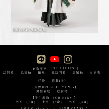
【女性着物 -FOR LADIES-】
訪問着
色留袖
振袖
夏訪問着
黒留袖
白無垢
打掛
喪服(冬)
【男性着物 -FOR MENS-】
男性着物
紋付袴
【子供着物 -FOR KIDS-】
七五三(7歳)
七五三(5歳)
七五三(3歳)
【最上級コレクション -HIGH CLASS-】