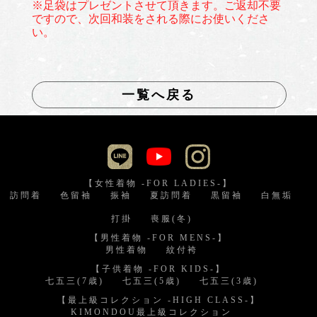
※足袋はプレゼントさせて頂きます。ご返却不要
ですので、次回和装をされる際にお使いくださ
い。
一覧へ戻る
【女性着物 -FOR LADIES-】
訪問着
色留袖
振袖
夏訪問着
黒留袖
白無垢
打掛
喪服(冬)
【男性着物 -FOR MENS-】
男性着物
紋付袴
【子供着物 -FOR KIDS-】
七五三(7歳)
七五三(5歳)
七五三(3歳)
【最上級コレクション -HIGH CLASS-】
KIMONDOU最上級コレクション