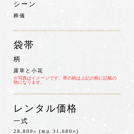
シーン
葬儀
袋帯
柄
露草と小花
※写真はイメージです。帯の柄は上記の柄に記載の
物になります。
レンタル価格
一式
28,800
(
31,680
)
税込
円
円