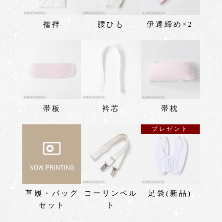
襦袢
腰ひも
伊達締め×2
帯板
衿芯
帯枕
プレゼント
草履・バッグ
コーリンベル
足袋(新品)
セット
ト