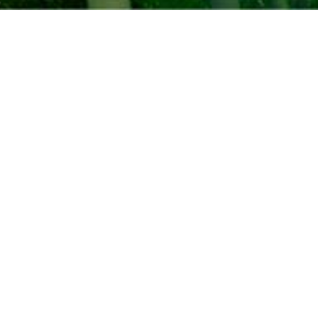
商品コード「M1-0006」
についてのお問い合わせ
KIMONODOUへのご質問・ご相談はお気
軽にご連絡ください。また、KIMONDOU
へのご要望などございましたら是非ご連
絡ください。メールの返信には数日お時
間を頂戴する場合がございます。
PCからのメールを受信できないよう設定
されている場合は、お手数ですが弊社か
らのメール受信許可の設定の設定をして