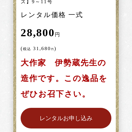
ズ】9～11号
レンタル価格 一式
28,800
円
(
31,680
)
税込
円
大作家 伊勢蔵先生の
造作です。この逸品を
ぜひお召下さい。
レンタルお申し込み