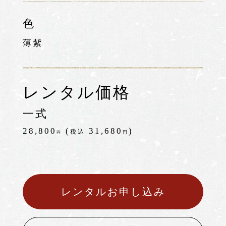
色
薄紫
レンタル価格
一式
28,800
(
31,680
)
税込
円
円
レンタルお申し込み