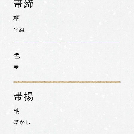
帯締
柄
平組
色
赤
帯揚
柄
ぼかし