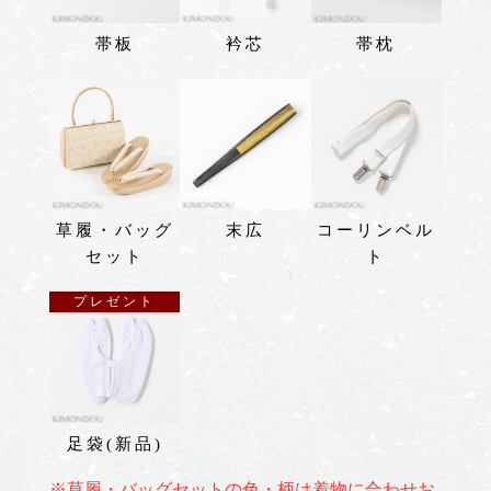
帯板
衿芯
帯枕
草履・バッグ
末広
コーリンベル
セット
ト
プレゼント
足袋(新品)
※草履・バッグセットの色・柄は着物に合わせお