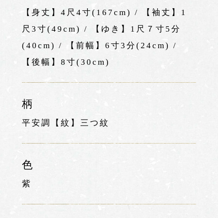
【身丈】4尺4寸(167cm) / 【袖丈】1
尺3寸(49cm) / 【ゆき】1尺７寸5分
(40cm) / 【前幅】6寸3分(24cm) /
【後幅】8寸(30cm)
柄
平安調【紋】三つ紋
色
紫