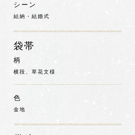
シーン
結納・結婚式
袋帯
柄
横段、草花文様
色
金地