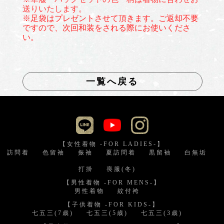
送りいたします。
※足袋はプレゼントさせて頂きます。ご返却不要
ですので、次回和装をされる際にお使いくださ
い。
一覧へ戻る
【女性着物 -FOR LADIES-】
訪問着
色留袖
振袖
夏訪問着
黒留袖
白無垢
打掛
喪服(冬)
【男性着物 -FOR MENS-】
男性着物
紋付袴
【子供着物 -FOR KIDS-】
七五三(7歳)
七五三(5歳)
七五三(3歳)