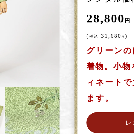
28,800
円
(
31,680
)
税込
円
グリーンの
着物。小物
ィネートで
ます。
レ