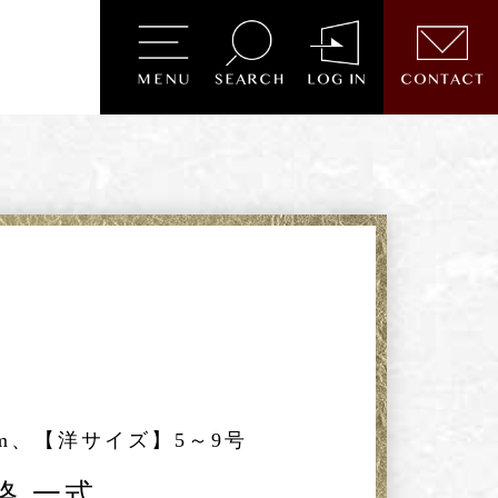
cm、【洋サイズ】5～9号
格 一式