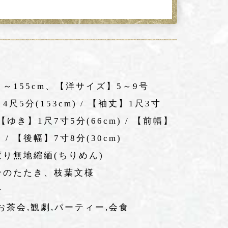
)
～155cm、【洋サイズ】5～9号
4尺5分(153cm) / 【袖丈】1尺3寸
/ 【ゆき】1尺7寸5分(66cm) / 【前幅】
) / 【後幅】7寸8分(30cm)
変り無地縮緬(ちりめん)
ンのたたき、枝葉文様
ン
お茶会,観劇,パーティー,会食