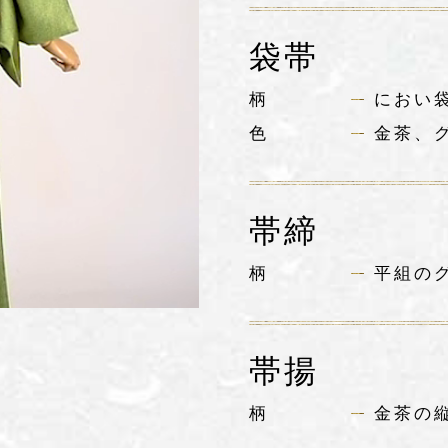
袋帯
柄
におい
色
金茶、
帯締
柄
平組の
帯揚
柄
金茶の