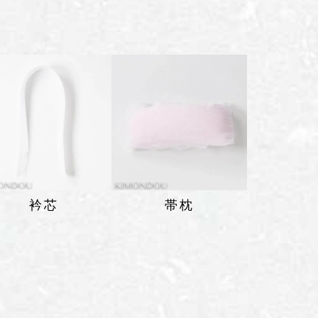
衿芯
帯枕