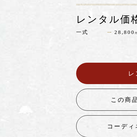
レンタル価
一式
28,800
レ
この商
コーディ