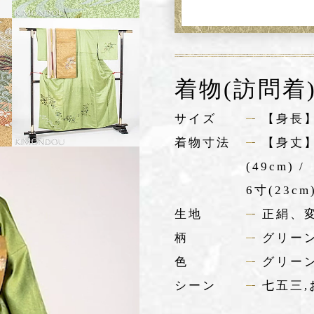
着物(訪問着
サイズ
【身長】
着物寸法
【身丈】
(49cm) 
6寸(23cm
生地
正絹、
柄
グリー
色
グリー
シーン
七五三,