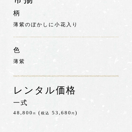
柄
薄紫のぼかしに小花入り
色
薄紫
レンタル価格
一式
48,800
(
53,680
)
税込
円
円