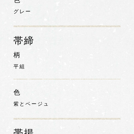
グレー
帯締
柄
平組
色
紫とベージュ
帯揚