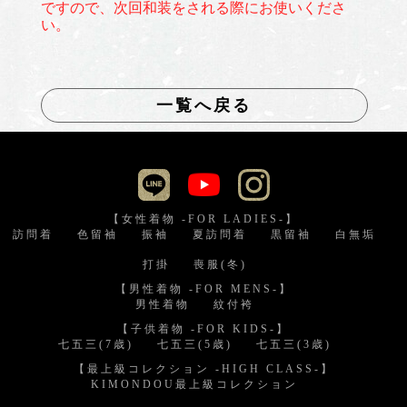
ですので、次回和装をされる際にお使いくださ
い。
一覧へ戻る
【女性着物 -FOR LADIES-】
訪問着
色留袖
振袖
夏訪問着
黒留袖
白無垢
打掛
喪服(冬)
【男性着物 -FOR MENS-】
男性着物
紋付袴
【子供着物 -FOR KIDS-】
七五三(7歳)
七五三(5歳)
七五三(3歳)
【最上級コレクション -HIGH CLASS-】
KIMONDOU最上級コレクション