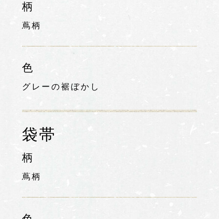
柄
蔦柄
色
グレーの裾ぼかし
袋帯
柄
蔦柄
色