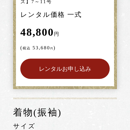
ズ】7～11号
レンタル価格 一式
48,800
円
(
53,680
)
税込
円
レンタルお申し込み
着物(振袖)
サイズ