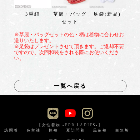
3重紐
草履・バッグ
足袋(新品)
セット
※草履・バッグセットの色・柄は着物に合わせお
送りいたします。
※足袋はプレゼントさせて頂きます。ご返却不要
ですので、次回和装をされる際にお使いくださ
い。
一覧へ戻る
【女性着物 -FOR LADIES-】
訪問着
色留袖
振袖
夏訪問着
黒留袖
白無垢