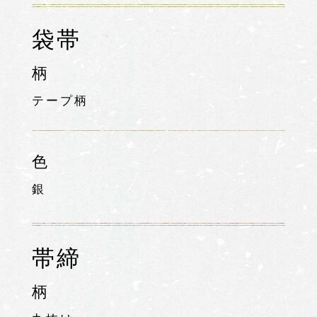
袋帯
柄
テープ柄
色
銀
帯締
柄