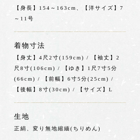
【身長】154～163cm、【洋サイズ】7
～11号
着物寸法
【身丈】4尺2寸(159cm) / 【袖丈】2
尺8寸(106cm) / 【ゆき】1尺7寸5分
(66cm) / 【前幅】6寸5分(25cm) /
【後幅】8寸(30cm) / 【サイズ】L
生地
正絹、変り無地縮緬(ちりめん)