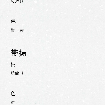
丸抜け
色
紺、赤
帯揚
柄
総絞り
色
紺