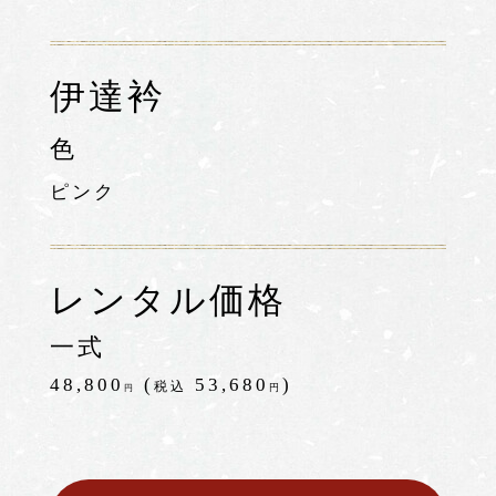
伊達衿
色
ピンク
レンタル価格
一式
48,800
(
53,680
)
税込
円
円