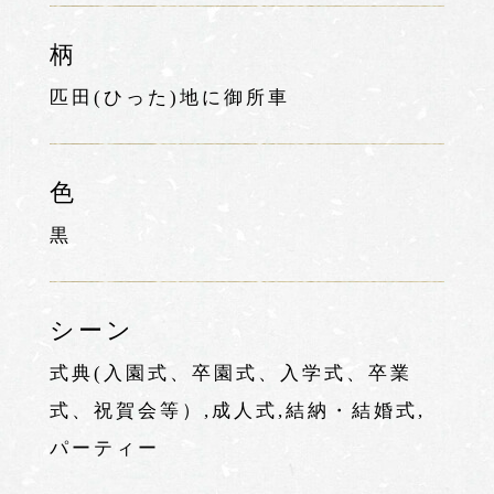
柄
匹田(ひった)地に御所車
色
黒
シーン
式典(入園式、卒園式、入学式、卒業
式、祝賀会等）,成人式,結納・結婚式,
パーティー