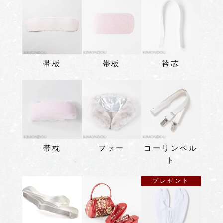
帯板
帯板
衿芯
帯枕
ファー
コーリンベル
ト
プレゼント