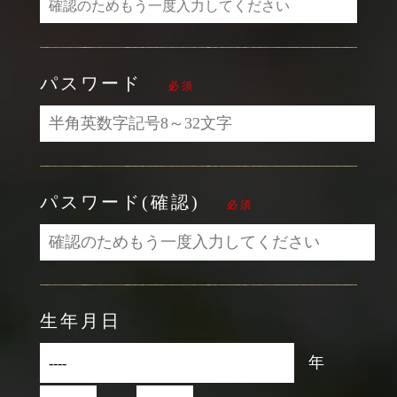
パスワード
必須
パスワード(確認)
必須
生年月日
年