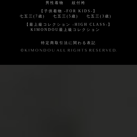
男性着物
紋付袴
【子供着物 -FOR KIDS-】
七五三(7歳)
七五三(5歳)
七五三(3歳)
【最上級コレクション -HIGH CLASS-】
KIMONDOU最上級コレクション
特定商取引法に関わる表記