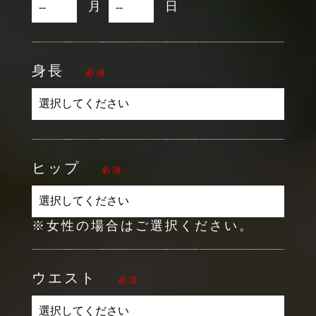
月
日
身長
必須
ヒップ
必須
※女性の場合はご選択ください。
ウエスト
必須