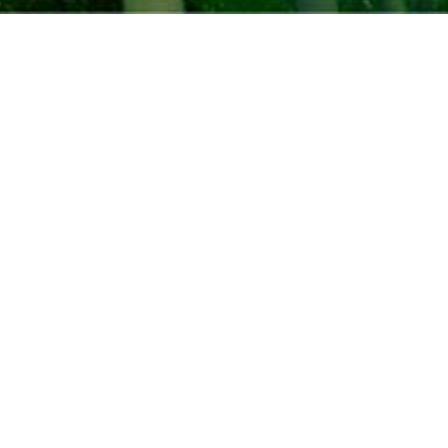
商品コード「S-0001」に
ついてのお問い合わせ
KIMONODOUへのご質問・ご相談はお気
軽にご連絡ください。また、KIMONDOU
へのご要望などございましたら是非ご連
絡ください。メールの返信には数日お時
間を頂戴する場合がございます。
PCからのメールを受信できないよう設定
されている場合は、お手数ですが弊社か
らのメール受信許可の設定の設定をして